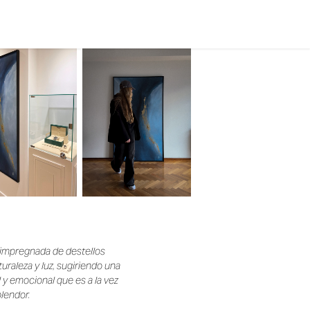
á impregnada de destellos
raleza y luz, sugiriendo una
 y emocional que es a la vez
plendor.