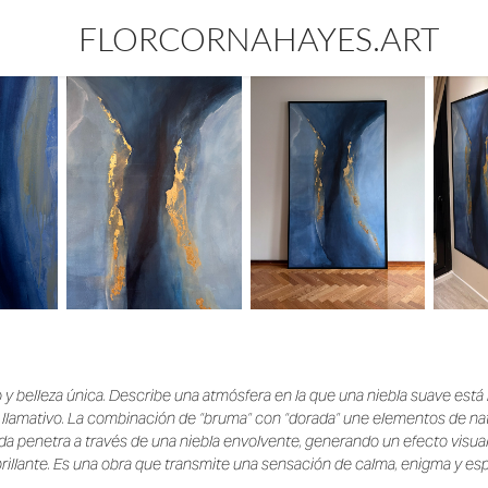
FLORCORNAHAYES.ART
 y belleza única. Describe una atmósfera en la que una niebla suave est
 llamativo. La combinación de “bruma” con “dorada” une elementos de natu
ada penetra a través de una niebla envolvente, generando un efecto visual
 brillante. Es una obra que transmite una sensación de calma, enigma y es